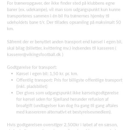
For træneropgaver, der ikke finder sted på klubbens egne
baner (ex. udekampe), vil man som udgangspunkt kun kunne
transporteres sammen i én bil fra trænernes hjemby til
udeholdets bane t/r. Der tillades opsamling på maksimalt 50
km.
Såfremt der er benyttet anden transport end kørsel i egen bil,
skal bilag (billetter, kvittering mv.) indsendes til kasseren (
kasserer@vikingsfootball.dk )
Godtgørelse for transport:
Kørsel i egen bil: 1,50 kr. pr. km.
Offentlig transport: Pris for billigste offentlige transport
(inkl. pladsbillet)
Der gives som udgangspunkt ikke kørselsgodtgørelse
for kørsel uden for Sjælland herunder refusion af
broafgift (undtagelser kan dog fra gang til gang aftales
med kassereren alternativt et bestyrelsesmedlem).
Hvis godtgørelsen overstiger 2.500kr i løbet af en sæson,